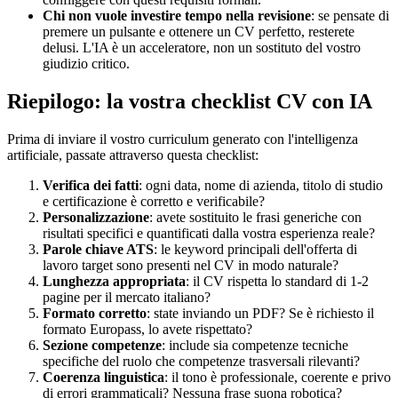
Chi non vuole investire tempo nella revisione
: se pensate di
premere un pulsante e ottenere un CV perfetto, resterete
delusi. L'IA è un acceleratore, non un sostituto del vostro
giudizio critico.
Riepilogo: la vostra checklist CV con IA
Prima di inviare il vostro curriculum generato con l'intelligenza
artificiale, passate attraverso questa checklist:
Verifica dei fatti
: ogni data, nome di azienda, titolo di studio
e certificazione è corretto e verificabile?
Personalizzazione
: avete sostituito le frasi generiche con
risultati specifici e quantificati dalla vostra esperienza reale?
Parole chiave ATS
: le keyword principali dell'offerta di
lavoro target sono presenti nel CV in modo naturale?
Lunghezza appropriata
: il CV rispetta lo standard di 1-2
pagine per il mercato italiano?
Formato corretto
: state inviando un PDF? Se è richiesto il
formato Europass, lo avete rispettato?
Sezione competenze
: include sia competenze tecniche
specifiche del ruolo che competenze trasversali rilevanti?
Coerenza linguistica
: il tono è professionale, coerente e privo
di errori grammaticali? Nessuna frase suona robotica?