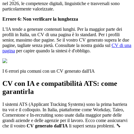
nel 2026, le competenze digitali, linguistiche e trasversali sono
particolarmente valorizzate.
Errore 6: Non verificare la lunghezza
L'IA tende a generare contenuti lunghi. Per la maggior parte dei
profili in Italia, un CV di una pagina è lo standard. Per i profili
senior, massimo due pagine. Se il vostro CV generato supera le due
pagine, tagliate senza pietà. Consultate la nostra guida sul
CV di una
pagina
per capire quando la sintesi è d'obbligo.
I 6 errori piu comuni con un CV generato dall'IA
CV con IA e compatibilità ATS: come
garantirla
I sistemi ATS (Applicant Tracking Systems) sono la prima barriera
tra voi e il colloquio. In Italia, piattaforme come Workday, Taleo,
Cornerstone e In-recruiting sono usate dalla maggior parte delle
grandi aziende e delle agenzie per il lavoro. Ecco come assicurarvi
che il vostro
CV generato dall'IA
li superi senza problemi. 🔧