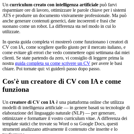
Un
curriculum creato con intelligenza artificiale
può farvi
risparmiare ore di lavoro, ottimizzare le parole chiave per i sistemi
ATS e produrre un documento visivamente professionale. Ma può
anche generare contenuti generici, date incoerenti e frasi che
suonano come un robot. La differenza sta nel modo in cui lo
utilizzate.
In questa guida completa vi mostrerò come funzionano i creatori di
CV con IA, come scegliere quello giusto per il mercato italiano, e
come evitare gli errori che vedo commettere ogni settimana dai miei
clienti. Se state partendo da zero, vi consiglio di leggere prima la
nostra
guida completa su come scrivere un CV
per avere le basi
chiare. Poi tornate qui: vi guiderò passo dopo passo.
Cos'è un creatore di CV con IA e come
funziona
Un
creatore di CV con IA
è una piattaforma online che utilizza
modelli di intelligenza artificiale — in genere basati su tecnologie di
elaborazione del linguaggio naturale (NLP) — per generare,
ottimizzare e formattare il vostro curriculum vitae. A differenza dei
template statici che trovate su Word o su Google Docs, questi
strumenti analizzano attivamente il contenuto che inserite e lo