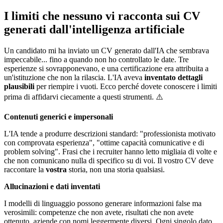
I limiti che nessuno vi racconta sui CV
generati dall'intelligenza artificiale
Un candidato mi ha inviato un CV generato dall'IA che sembrava
impeccabile... fino a quando non ho controllato le date. Tre
esperienze si sovrapponevano, e una certificazione era attribuita a
un'istituzione che non la rilascia. L'IA aveva
inventato dettagli
plausibili
per riempire i vuoti. Ecco perché dovete conoscere i limiti
prima di affidarvi ciecamente a questi strumenti. ⚠️
Contenuti generici e impersonali
L'IA tende a produrre descrizioni standard: "professionista motivato
con comprovata esperienza", "ottime capacità comunicative e di
problem solving". Frasi che i recruiter hanno letto migliaia di volte e
che non comunicano nulla di specifico su di voi. Il vostro CV deve
raccontare la
vostra
storia, non una storia qualsiasi.
Allucinazioni e dati inventati
I modelli di linguaggio possono generare informazioni false ma
verosimili: competenze che non avete, risultati che non avete
ottenuto, aziende con nomi leggermente diversi. Ogni singolo dato