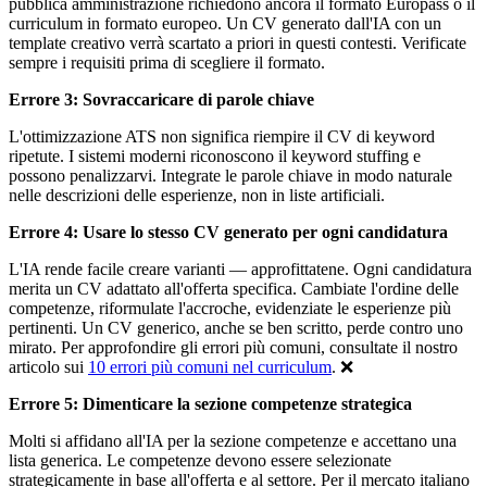
pubblica amministrazione richiedono ancora il formato Europass o il
curriculum in formato europeo. Un CV generato dall'IA con un
template creativo verrà scartato a priori in questi contesti. Verificate
sempre i requisiti prima di scegliere il formato.
Errore 3: Sovraccaricare di parole chiave
L'ottimizzazione ATS non significa riempire il CV di keyword
ripetute. I sistemi moderni riconoscono il keyword stuffing e
possono penalizzarvi. Integrate le parole chiave in modo naturale
nelle descrizioni delle esperienze, non in liste artificiali.
Errore 4: Usare lo stesso CV generato per ogni candidatura
L'IA rende facile creare varianti — approfittatene. Ogni candidatura
merita un CV adattato all'offerta specifica. Cambiate l'ordine delle
competenze, riformulate l'accroche, evidenziate le esperienze più
pertinenti. Un CV generico, anche se ben scritto, perde contro uno
mirato. Per approfondire gli errori più comuni, consultate il nostro
articolo sui
10 errori più comuni nel curriculum
. ❌
Errore 5: Dimenticare la sezione competenze strategica
Molti si affidano all'IA per la sezione competenze e accettano una
lista generica. Le competenze devono essere selezionate
strategicamente in base all'offerta e al settore. Per il mercato italiano