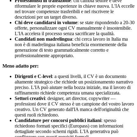
Professionisti in transizione
: chi cambia settore e deve
riformulare le proprie esperienze in chiave nuova. L'IA eccelle
nel trovare competenze trasferibili e nel riscrivere le
descrizioni per un target diverso.
Chi deve candidarsi in volume
: se state rispondendo a 20-30
offerte, personalizzare ogni CV manualmente è insostenibile.
L'IA accelera il processo senza sacrificare la qualità.
Candidati non madrelingua
: chi cerca lavoro in Italia ma
non è di madrelingua italiana beneficia enormemente della
generazione di testo grammaticalmente corretto e
professionalmente appropriato.
Meno adatto per:
Dirigenti e C-level
: a questi livelli, il CV è un documento
altamente strategico che richiede un posizionamento narrativo
preciso. L'IA può aiutare nella bozza iniziale, ma il lavoro di
raffinamento richiede competenza umana specializzata.
Settori creativi
: designer, art director, copywriter —
professioni dove il CV stesso è un campione del vostro lavoro
creativo. Un CV generato dall'IA manca dell'originalità che
questi ruoli richiedono.
Candidature per concorsi pubblici italiani
: spesso
richiedono formati specifici (Europass) con informazioni
dettagliate secondo schemi rigidi. L'IA generativa può
confliggere con questi requisiti formali.