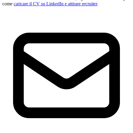
come
caricare il CV su LinkedIn e attirare recruiter
.