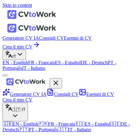
Skip to content
Generatore CV IA
Consigli CV
Esempi di CV
Crea il mio CV
IT
EN
-
English
FR
-
Français
ES
-
Español
DE
-
Deutsch
PT
-
Português
IT
-
Italiano
Generatore CV IA
Consigli CV
Esempi di CV
Crea il mio CV
🇮🇹
IT
🇬🇧
EN
-
English
🇫🇷
FR
-
Français
🇪🇸
ES
-
Español
🇩🇪
DE
-
Deutsch
🇵🇹
PT
-
Português
🇮🇹
IT
-
Italiano