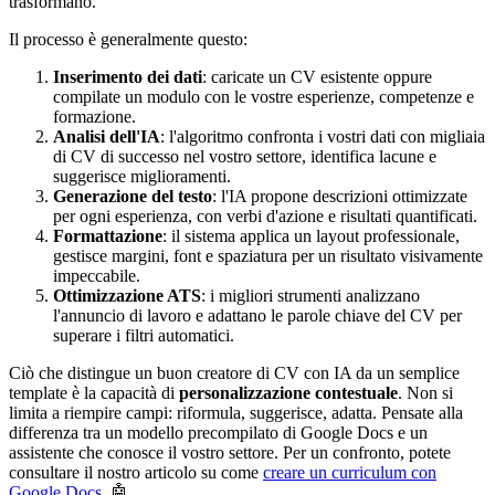
trasformano.
Il processo è generalmente questo:
Inserimento dei dati
: caricate un CV esistente oppure
compilate un modulo con le vostre esperienze, competenze e
formazione.
Analisi dell'IA
: l'algoritmo confronta i vostri dati con migliaia
di CV di successo nel vostro settore, identifica lacune e
suggerisce miglioramenti.
Generazione del testo
: l'IA propone descrizioni ottimizzate
per ogni esperienza, con verbi d'azione e risultati quantificati.
Formattazione
: il sistema applica un layout professionale,
gestisce margini, font e spaziatura per un risultato visivamente
impeccabile.
Ottimizzazione ATS
: i migliori strumenti analizzano
l'annuncio di lavoro e adattano le parole chiave del CV per
superare i filtri automatici.
Ciò che distingue un buon creatore di CV con IA da un semplice
template è la capacità di
personalizzazione contestuale
. Non si
limita a riempire campi: riformula, suggerisce, adatta. Pensate alla
differenza tra un modello precompilato di Google Docs e un
assistente che conosce il vostro settore. Per un confronto, potete
consultare il nostro articolo su come
creare un curriculum con
Google Docs
. 🤖