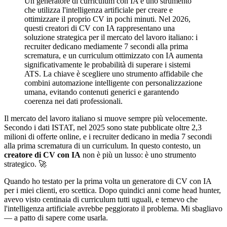
Un generatore di curriculum con IA è uno strumento
che utilizza l'intelligenza artificiale per creare e
ottimizzare il proprio CV in pochi minuti. Nel 2026,
questi creatori di CV con IA rappresentano una
soluzione strategica per il mercato del lavoro italiano: i
recruiter dedicano mediamente 7 secondi alla prima
scrematura, e un curriculum ottimizzato con IA aumenta
significativamente le probabilità di superare i sistemi
ATS. La chiave è scegliere uno strumento affidabile che
combini automazione intelligente con personalizzazione
umana, evitando contenuti generici e garantendo
coerenza nei dati professionali.
Il mercato del lavoro italiano si muove sempre più velocemente.
Secondo i dati ISTAT, nel 2025 sono state pubblicate oltre 2,3
milioni di offerte online, e i recruiter dedicano in media 7 secondi
alla prima scrematura di un curriculum. In questo contesto, un
creatore di CV con IA
non è più un lusso: è uno strumento
strategico. 🚀
Quando ho testato per la prima volta un generatore di CV con IA
per i miei clienti, ero scettica. Dopo quindici anni come head hunter,
avevo visto centinaia di curriculum tutti uguali, e temevo che
l'intelligenza artificiale avrebbe peggiorato il problema. Mi sbagliavo
— a patto di sapere come usarla.