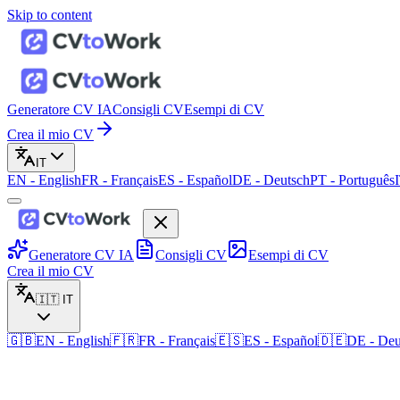
Skip to content
Generatore CV IA
Consigli CV
Esempi di CV
Crea il mio CV
IT
EN
-
English
FR
-
Français
ES
-
Español
DE
-
Deutsch
PT
-
Português
Generatore CV IA
Consigli CV
Esempi di CV
Crea il mio CV
🇮🇹
IT
🇬🇧
EN
-
English
🇫🇷
FR
-
Français
🇪🇸
ES
-
Español
🇩🇪
DE
-
Deu