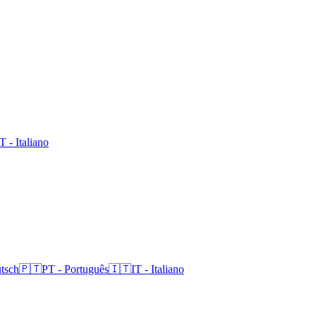
IT
-
Italiano
tsch
🇵🇹
PT
-
Português
🇮🇹
IT
-
Italiano