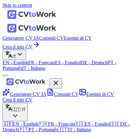
Skip to content
Generatore CV IA
Consigli CV
Esempi di CV
Crea il mio CV
IT
EN
-
English
FR
-
Français
ES
-
Español
DE
-
Deutsch
PT
-
Português
IT
-
Italiano
Generatore CV IA
Consigli CV
Esempi di CV
Crea il mio CV
🇮🇹
IT
🇬🇧
EN
-
English
🇫🇷
FR
-
Français
🇪🇸
ES
-
Español
🇩🇪
DE
-
Deutsch
🇵🇹
PT
-
Português
🇮🇹
IT
-
Italiano