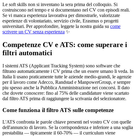
Le soft skills non si inventano la sera prima del colloquio. Si
costruiscono nel tempo e si documentano nel CV con episodi reali.
Se vi manca esperienza lavorativa per dimostrarle, valorizzate
esperienze di volontariato, servizio civile, Erasmus o progetti
universitari. Per approfondire, leggete la nostra guida su
come
scrivere un CV senza esperienza
✨
Competenze CV e ATS: come superare i
filtri automatici
I sistemi ATS (Applicant Tracking System) sono software che
filtrano automaticamente i CV prima che un essere umano li veda. In
Italia li usano praticamente tutte le aziende medio-grandi, le agenzie
per il lavoro come Adecco, Randstad e ManpowerGroup, e sempre
piu spesso anche la Pubblica Amministrazione nei concorsi. Il dato
che dovete conoscere: fino al 75% delle candidature viene scartato
dal filtro ATS prima di raggiungere la scrivania del selezionatore.
Come funziona il filtro ATS sulle competenze
L'ATS confronta le parole chiave presenti nel vostro CV con quelle
dell'annuncio di lavoro. Se la corrispondenza e inferiore a una soglia
prestabilita — tipicamente il 60-70% — il curriculum viene