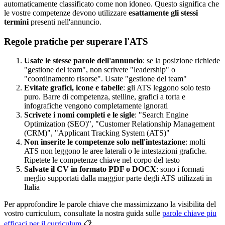
automaticamente classificato come non idoneo. Questo significa che
le vostre competenze devono utilizzare
esattamente gli stessi
termini
presenti nell'annuncio.
Regole pratiche per superare l'ATS
Usate le stesse parole dell'annuncio
: se la posizione richiede
"gestione del team", non scrivete "leadership" o
"coordinamento risorse". Usate "gestione del team"
Evitate grafici, icone e tabelle
: gli ATS leggono solo testo
puro. Barre di competenza, stelline, grafici a torta e
infografiche vengono completamente ignorati
Scrivete i nomi completi e le sigle
: "Search Engine
Optimization (SEO)", "Customer Relationship Management
(CRM)", "Applicant Tracking System (ATS)"
Non inserite le competenze solo nell'intestazione
: molti
ATS non leggono le aree laterali o le intestazioni grafiche.
Ripetete le competenze chiave nel corpo del testo
Salvate il CV in formato PDF o DOCX
: sono i formati
meglio supportati dalla maggior parte degli ATS utilizzati in
Italia
Per approfondire le parole chiave che massimizzano la visibilita del
vostro curriculum, consultate la nostra guida sulle
parole chiave piu
efficaci per il curriculum
📋