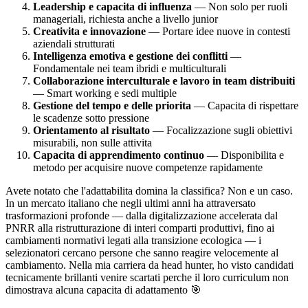
Leadership e capacita di influenza
— Non solo per ruoli
manageriali, richiesta anche a livello junior
Creativita e innovazione
— Portare idee nuove in contesti
aziendali strutturati
Intelligenza emotiva e gestione dei conflitti
—
Fondamentale nei team ibridi e multiculturali
Collaborazione interculturale e lavoro in team distribuiti
— Smart working e sedi multiple
Gestione del tempo e delle priorita
— Capacita di rispettare
le scadenze sotto pressione
Orientamento al risultato
— Focalizzazione sugli obiettivi
misurabili, non sulle attivita
Capacita di apprendimento continuo
— Disponibilita e
metodo per acquisire nuove competenze rapidamente
Avete notato che l'adattabilita domina la classifica? Non e un caso.
In un mercato italiano che negli ultimi anni ha attraversato
trasformazioni profonde — dalla digitalizzazione accelerata dal
PNRR alla ristrutturazione di interi comparti produttivi, fino ai
cambiamenti normativi legati alla transizione ecologica — i
selezionatori cercano persone che sanno reagire velocemente al
cambiamento. Nella mia carriera da head hunter, ho visto candidati
tecnicamente brillanti venire scartati perche il loro curriculum non
dimostrava alcuna capacita di adattamento 🎯