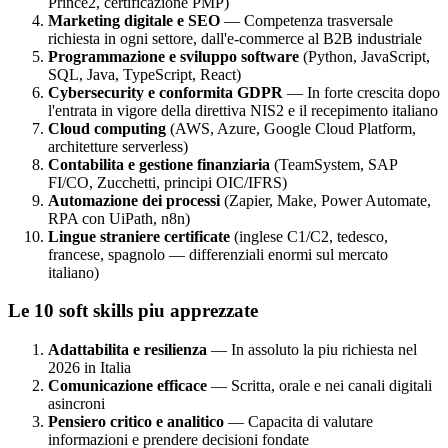
Prince2, certificazione PMP)
Marketing digitale e SEO
— Competenza trasversale
richiesta in ogni settore, dall'e-commerce al B2B industriale
Programmazione e sviluppo software
(Python, JavaScript,
SQL, Java, TypeScript, React)
Cybersecurity e conformita GDPR
— In forte crescita dopo
l'entrata in vigore della direttiva NIS2 e il recepimento italiano
Cloud computing
(AWS, Azure, Google Cloud Platform,
architetture serverless)
Contabilita e gestione finanziaria
(TeamSystem, SAP
FI/CO, Zucchetti, principi OIC/IFRS)
Automazione dei processi
(Zapier, Make, Power Automate,
RPA con UiPath, n8n)
Lingue straniere certificate
(inglese C1/C2, tedesco,
francese, spagnolo — differenziali enormi sul mercato
italiano)
Le 10 soft skills piu apprezzate
Adattabilita e resilienza
— In assoluto la piu richiesta nel
2026 in Italia
Comunicazione efficace
— Scritta, orale e nei canali digitali
asincroni
Pensiero critico e analitico
— Capacita di valutare
informazioni e prendere decisioni fondate