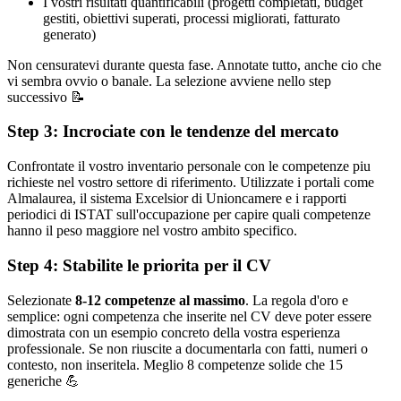
I vostri risultati quantificabili (progetti completati, budget
gestiti, obiettivi superati, processi migliorati, fatturato
generato)
Non censuratevi durante questa fase. Annotate tutto, anche cio che
vi sembra ovvio o banale. La selezione avviene nello step
successivo 📝
Step 3: Incrociate con le tendenze del mercato
Confrontate il vostro inventario personale con le competenze piu
richieste nel vostro settore di riferimento. Utilizzate i portali come
Almalaurea, il sistema Excelsior di Unioncamere e i rapporti
periodici di ISTAT sull'occupazione per capire quali competenze
hanno il peso maggiore nel vostro ambito specifico.
Step 4: Stabilite le priorita per il CV
Selezionate
8-12 competenze al massimo
. La regola d'oro e
semplice: ogni competenza che inserite nel CV deve poter essere
dimostrata con un esempio concreto della vostra esperienza
professionale. Se non riuscite a documentarla con fatti, numeri o
contesto, non inseritela. Meglio 8 competenze solide che 15
generiche 💪