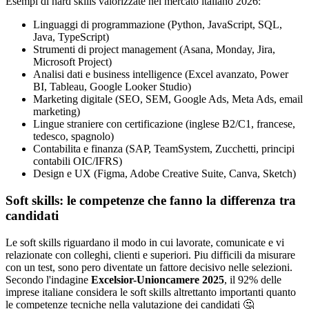
Esempi di hard skills valorizzate nel mercato italiano 2026:
Linguaggi di programmazione (Python, JavaScript, SQL,
Java, TypeScript)
Strumenti di project management (Asana, Monday, Jira,
Microsoft Project)
Analisi dati e business intelligence (Excel avanzato, Power
BI, Tableau, Google Looker Studio)
Marketing digitale (SEO, SEM, Google Ads, Meta Ads, email
marketing)
Lingue straniere con certificazione (inglese B2/C1, francese,
tedesco, spagnolo)
Contabilita e finanza (SAP, TeamSystem, Zucchetti, principi
contabili OIC/IFRS)
Design e UX (Figma, Adobe Creative Suite, Canva, Sketch)
Soft skills: le competenze che fanno la differenza tra
candidati
Le soft skills riguardano il modo in cui lavorate, comunicate e vi
relazionate con colleghi, clienti e superiori. Piu difficili da misurare
con un test, sono pero diventate un fattore decisivo nelle selezioni.
Secondo l'indagine
Excelsior-Unioncamere 2025
, il 92% delle
imprese italiane considera le soft skills altrettanto importanti quanto
le competenze tecniche nella valutazione dei candidati 🤔