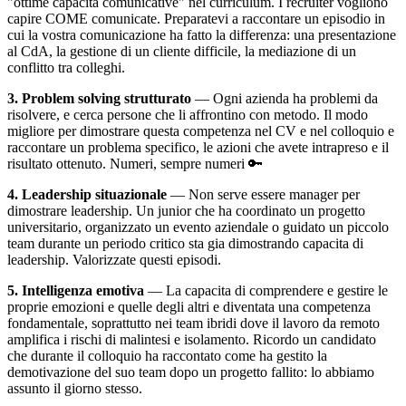
"ottime capacita comunicative" nel curriculum. I recruiter vogliono
capire COME comunicate. Preparatevi a raccontare un episodio in
cui la vostra comunicazione ha fatto la differenza: una presentazione
al CdA, la gestione di un cliente difficile, la mediazione di un
conflitto tra colleghi.
3. Problem solving strutturato
— Ogni azienda ha problemi da
risolvere, e cerca persone che li affrontino con metodo. Il modo
migliore per dimostrare questa competenza nel CV e nel colloquio e
raccontare un problema specifico, le azioni che avete intrapreso e il
risultato ottenuto. Numeri, sempre numeri 🔑
4. Leadership situazionale
— Non serve essere manager per
dimostrare leadership. Un junior che ha coordinato un progetto
universitario, organizzato un evento aziendale o guidato un piccolo
team durante un periodo critico sta gia dimostrando capacita di
leadership. Valorizzate questi episodi.
5. Intelligenza emotiva
— La capacita di comprendere e gestire le
proprie emozioni e quelle degli altri e diventata una competenza
fondamentale, soprattutto nei team ibridi dove il lavoro da remoto
amplifica i rischi di malintesi e isolamento. Ricordo un candidato
che durante il colloquio ha raccontato come ha gestito la
demotivazione del suo team dopo un progetto fallito: lo abbiamo
assunto il giorno stesso.