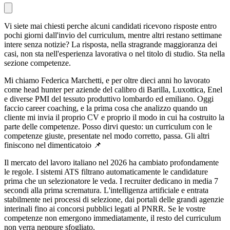
Vi siete mai chiesti perche alcuni candidati ricevono risposte entro
pochi giorni dall'invio del curriculum, mentre altri restano settimane
intere senza notizie? La risposta, nella stragrande maggioranza dei
casi, non sta nell'esperienza lavorativa o nel titolo di studio. Sta nella
sezione competenze.
Mi chiamo Federica Marchetti, e per oltre dieci anni ho lavorato
come head hunter per aziende del calibro di Barilla, Luxottica, Enel
e diverse PMI del tessuto produttivo lombardo ed emiliano. Oggi
faccio career coaching, e la prima cosa che analizzo quando un
cliente mi invia il proprio CV e proprio il modo in cui ha costruito la
parte delle competenze. Posso dirvi questo: un curriculum con le
competenze giuste, presentate nel modo corretto, passa. Gli altri
finiscono nel dimenticatoio 📌
Il mercato del lavoro italiano nel 2026 ha cambiato profondamente
le regole. I sistemi ATS filtrano automaticamente le candidature
prima che un selezionatore le veda. I recruiter dedicano in media 7
secondi alla prima scrematura. L'intelligenza artificiale e entrata
stabilmente nei processi di selezione, dai portali delle grandi agenzie
interinali fino ai concorsi pubblici legati al PNRR. Se le vostre
competenze non emergono immediatamente, il resto del curriculum
non verra neppure sfogliato.