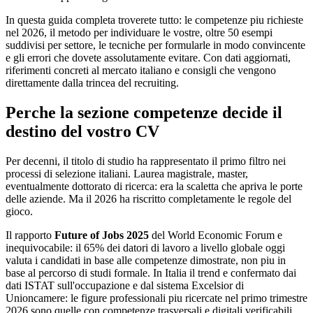
In questa guida completa troverete tutto: le competenze piu richieste
nel 2026, il metodo per individuare le vostre, oltre 50 esempi
suddivisi per settore, le tecniche per formularle in modo convincente
e gli errori che dovete assolutamente evitare. Con dati aggiornati,
riferimenti concreti al mercato italiano e consigli che vengono
direttamente dalla trincea del recruiting.
Perche la sezione competenze decide il
destino del vostro CV
Per decenni, il titolo di studio ha rappresentato il primo filtro nei
processi di selezione italiani. Laurea magistrale, master,
eventualmente dottorato di ricerca: era la scaletta che apriva le porte
delle aziende. Ma il 2026 ha riscritto completamente le regole del
gioco.
Il rapporto
Future of Jobs 2025
del World Economic Forum e
inequivocabile: il 65% dei datori di lavoro a livello globale oggi
valuta i candidati in base alle competenze dimostrate, non piu in
base al percorso di studi formale. In Italia il trend e confermato dai
dati ISTAT sull'occupazione e dal sistema Excelsior di
Unioncamere: le figure professionali piu ricercate nel primo trimestre
2026 sono quelle con competenze trasversali e digitali verificabili,