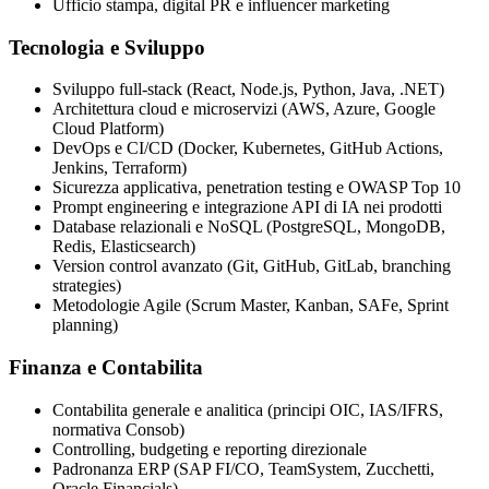
Ufficio stampa, digital PR e influencer marketing
Tecnologia e Sviluppo
Sviluppo full-stack (React, Node.js, Python, Java, .NET)
Architettura cloud e microservizi (AWS, Azure, Google
Cloud Platform)
DevOps e CI/CD (Docker, Kubernetes, GitHub Actions,
Jenkins, Terraform)
Sicurezza applicativa, penetration testing e OWASP Top 10
Prompt engineering e integrazione API di IA nei prodotti
Database relazionali e NoSQL (PostgreSQL, MongoDB,
Redis, Elasticsearch)
Version control avanzato (Git, GitHub, GitLab, branching
strategies)
Metodologie Agile (Scrum Master, Kanban, SAFe, Sprint
planning)
Finanza e Contabilita
Contabilita generale e analitica (principi OIC, IAS/IFRS,
normativa Consob)
Controlling, budgeting e reporting direzionale
Padronanza ERP (SAP FI/CO, TeamSystem, Zucchetti,
Oracle Financials)