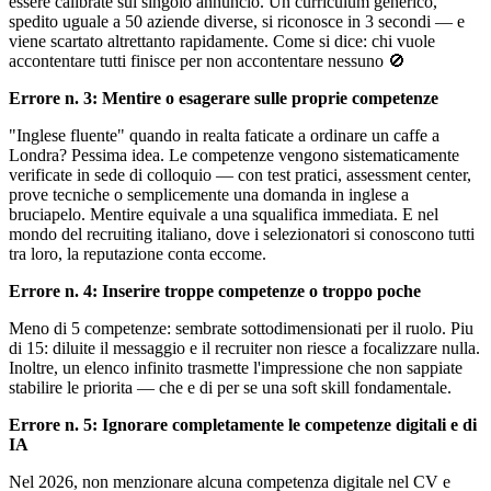
essere calibrate sul singolo annuncio. Un curriculum generico,
spedito uguale a 50 aziende diverse, si riconosce in 3 secondi — e
viene scartato altrettanto rapidamente. Come si dice: chi vuole
accontentare tutti finisce per non accontentare nessuno 🚫
Errore n. 3: Mentire o esagerare sulle proprie competenze
"Inglese fluente" quando in realta faticate a ordinare un caffe a
Londra? Pessima idea. Le competenze vengono sistematicamente
verificate in sede di colloquio — con test pratici, assessment center,
prove tecniche o semplicemente una domanda in inglese a
bruciapelo. Mentire equivale a una squalifica immediata. E nel
mondo del recruiting italiano, dove i selezionatori si conoscono tutti
tra loro, la reputazione conta eccome.
Errore n. 4: Inserire troppe competenze o troppo poche
Meno di 5 competenze: sembrate sottodimensionati per il ruolo. Piu
di 15: diluite il messaggio e il recruiter non riesce a focalizzare nulla.
Inoltre, un elenco infinito trasmette l'impressione che non sappiate
stabilire le priorita — che e di per se una soft skill fondamentale.
Errore n. 5: Ignorare completamente le competenze digitali e di
IA
Nel 2026, non menzionare alcuna competenza digitale nel CV e