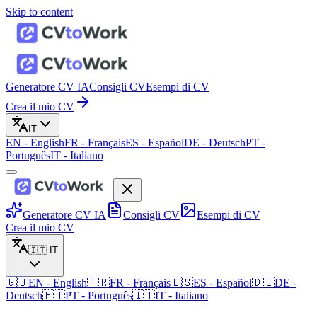
Skip to content
Generatore CV IA
Consigli CV
Esempi di CV
Crea il mio CV
IT
EN
-
English
FR
-
Français
ES
-
Español
DE
-
Deutsch
PT
-
Português
IT
-
Italiano
Generatore CV IA
Consigli CV
Esempi di CV
Crea il mio CV
🇮🇹
IT
🇬🇧
EN
-
English
🇫🇷
FR
-
Français
🇪🇸
ES
-
Español
🇩🇪
DE
-
Deutsch
🇵🇹
PT
-
Português
🇮🇹
IT
-
Italiano