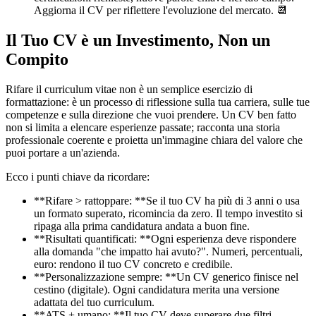
Aggiorna il CV per riflettere l'evoluzione del mercato. 📆
Il Tuo CV è un Investimento, Non un
Compito
Rifare il curriculum vitae non è un semplice esercizio di
formattazione: è un processo di riflessione sulla tua carriera, sulle tue
competenze e sulla direzione che vuoi prendere. Un CV ben fatto
non si limita a elencare esperienze passate; racconta una storia
professionale coerente e proietta un'immagine chiara del valore che
puoi portare a un'azienda.
Ecco i punti chiave da ricordare:
**Rifare > rattoppare: **Se il tuo CV ha più di 3 anni o usa
un formato superato, ricomincia da zero. Il tempo investito si
ripaga alla prima candidatura andata a buon fine.
**Risultati quantificati: **Ogni esperienza deve rispondere
alla domanda "che impatto hai avuto?". Numeri, percentuali,
euro: rendono il tuo CV concreto e credibile.
**Personalizzazione sempre: **Un CV generico finisce nel
cestino (digitale). Ogni candidatura merita una versione
adattata del tuo curriculum.
**ATS + umano: **Il tuo CV deve superare due filtri.