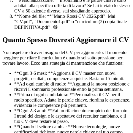
**Personalizzazione: **Il sommario e le parole chiave sono
adattati alla specifica offerta di lavoro? Se hai inviato lo stesso
CV a 50 aziende diverse, stai sbagliando approccio.
**Nome del file: **"Mario-Rossi-CV-2026.pdf". Mai
"CV.pdf", "Documento1.pdf" o "curriculum (2) copia finale
DEFINITIVA.pdf". 😅
Quanto Spesso Dovresti Aggiornare il CV
Non aspettare di aver bisogno del CV per aggiornarlo. Il momento
peggiore per rifare il curriculum è quando sei sotto pressione per
trovare lavoro. Ecco una strategia di manutenzione che funziona:
**Ogni 3-6 mesi: **Aggiorna il CV master con nuovi
progetti, risultati, competenze acquisite. Bastano 15 minuti.
**Ad ogni cambio di ruolo: **Aggiungi la nuova posizione e
riscrivi il sommario professionale entro la prima settimana.
**Prima di ogni candidatura: **Personalizza il CV per il
ruolo specifico. Adatta le parole chiave, riordina le esperienze,
evidenzia le competenze più pertinenti.
**Ogni 2-3 anni: **Fai un rifacimento completo del formato.
I trend del design e le aspettative dei recruiter cambiano, e il
tuo CV deve restare al passo.
**Quando il settore cambia: **Nuove tecnologie, nuove
certificazioni richieste, nuove parole chiave nel tuo campo.