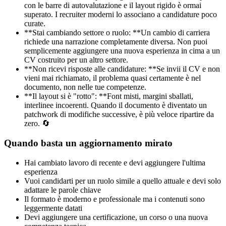
con le barre di autovalutazione e il layout rigido è ormai
superato. I recruiter moderni lo associano a candidature poco
curate.
**Stai cambiando settore o ruolo: **Un cambio di carriera
richiede una narrazione completamente diversa. Non puoi
semplicemente aggiungere una nuova esperienza in cima a un
CV costruito per un altro settore.
**Non ricevi risposte alle candidature: **Se invii il CV e non
vieni mai richiamato, il problema quasi certamente è nel
documento, non nelle tue competenze.
**Il layout si è "rotto": **Font misti, margini sballati,
interlinee incoerenti. Quando il documento è diventato un
patchwork di modifiche successive, è più veloce ripartire da
zero. 🔄
Quando basta un aggiornamento mirato
Hai cambiato lavoro di recente e devi aggiungere l'ultima
esperienza
Vuoi candidarti per un ruolo simile a quello attuale e devi solo
adattare le parole chiave
Il formato è moderno e professionale ma i contenuti sono
leggermente datati
Devi aggiungere una certificazione, un corso o una nuova