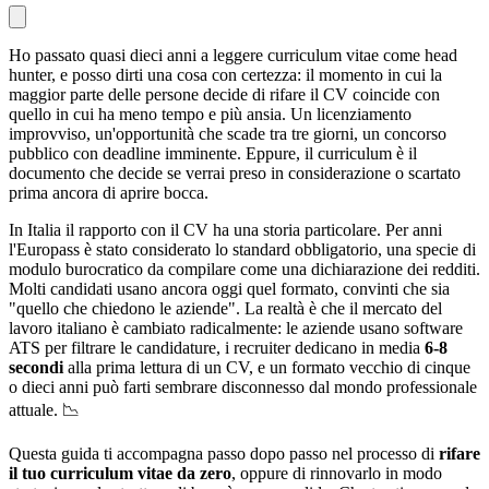
Ho passato quasi dieci anni a leggere curriculum vitae come head
hunter, e posso dirti una cosa con certezza: il momento in cui la
maggior parte delle persone decide di rifare il CV coincide con
quello in cui ha meno tempo e più ansia. Un licenziamento
improvviso, un'opportunità che scade tra tre giorni, un concorso
pubblico con deadline imminente. Eppure, il curriculum è il
documento che decide se verrai preso in considerazione o scartato
prima ancora di aprire bocca.
In Italia il rapporto con il CV ha una storia particolare. Per anni
l'Europass è stato considerato lo standard obbligatorio, una specie di
modulo burocratico da compilare come una dichiarazione dei redditi.
Molti candidati usano ancora oggi quel formato, convinti che sia
"quello che chiedono le aziende". La realtà è che il mercato del
lavoro italiano è cambiato radicalmente: le aziende usano software
ATS per filtrare le candidature, i recruiter dedicano in media
6-8
secondi
alla prima lettura di un CV, e un formato vecchio di cinque
o dieci anni può farti sembrare disconnesso dal mondo professionale
attuale. 📉
Questa guida ti accompagna passo dopo passo nel processo di
rifare
il tuo curriculum vitae da zero
, oppure di rinnovarlo in modo