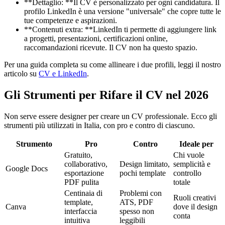
**Dettaglio: **Il CV è personalizzato per ogni candidatura. Il
profilo LinkedIn è una versione "universale" che copre tutte le
tue competenze e aspirazioni.
**Contenuti extra: **LinkedIn ti permette di aggiungere link
a progetti, presentazioni, certificazioni online,
raccomandazioni ricevute. Il CV non ha questo spazio.
Per una guida completa su come allineare i due profili, leggi il nostro
articolo su
CV e LinkedIn
.
Gli Strumenti per Rifare il CV nel 2026
Non serve essere designer per creare un CV professionale. Ecco gli
strumenti più utilizzati in Italia, con pro e contro di ciascuno.
Strumento
Pro
Contro
Ideale per
Gratuito,
Chi vuole
collaborativo,
Design limitato,
semplicità e
Google Docs
esportazione
pochi template
controllo
PDF pulita
totale
Centinaia di
Problemi con
Ruoli creativi
template,
ATS, PDF
Canva
dove il design
interfaccia
spesso non
conta
intuitiva
leggibili