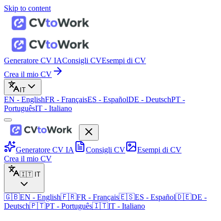
Skip to content
Generatore CV IA
Consigli CV
Esempi di CV
Crea il mio CV
IT
EN
-
English
FR
-
Français
ES
-
Español
DE
-
Deutsch
PT
-
Português
IT
-
Italiano
Generatore CV IA
Consigli CV
Esempi di CV
Crea il mio CV
🇮🇹
IT
🇬🇧
EN
-
English
🇫🇷
FR
-
Français
🇪🇸
ES
-
Español
🇩🇪
DE
-
Deutsch
🇵🇹
PT
-
Português
🇮🇹
IT
-
Italiano