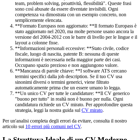
team, problem solving, proattività, flessibilità". Queste frasi
sono così abusate da essere diventate invisibili. Ogni
competenza va dimostrata con un esempio concreto, non
semplicemente elencata.
**Formato Europass non aggiornato: **Il formato Europass è
stato aggiornato nel 2020, ma molte persone usano ancora la
versione del 2004-2012 con le barre di livello per le lingue e il
layout a colonne fisse.
**Informazioni personali eccessive: **Stato civile, codice
fiscale, luogo di nascita, patente B: nessuna di queste
informazioni è necessaria nella maggior parte dei casi.
Occupano spazio prezioso e non aggiungono valore.
**Mancanza di parole chiave: **I software ATS cercano
termini specifici dalla job description. Se il tuo CV usa
sinonimi diversi o termini generici, viene filtrato
automaticamente prima che un essere umano lo legga.
**Un unico CV per tutte le candidature: **Il CV generico
"buono per tutto" in realtà non è buono per nulla. Ogni
candidatura richiede un CV mirato. Per approfondire questa
strategia, leggi la nostra guida sul
CV mirato
.
Per un'analisi completa degli errori da evitare, consulta il nostro
articolo sui
10 errori più comuni nel CV
.
La Struttura Ideale di un CV Moderno