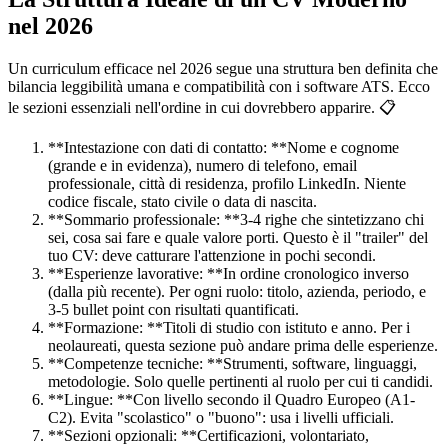
nel 2026
Un curriculum efficace nel 2026 segue una struttura ben definita che
bilancia leggibilità umana e compatibilità con i software ATS. Ecco
le sezioni essenziali nell'ordine in cui dovrebbero apparire. 📋
**Intestazione con dati di contatto: **Nome e cognome
(grande e in evidenza), numero di telefono, email
professionale, città di residenza, profilo LinkedIn. Niente
codice fiscale, stato civile o data di nascita.
**Sommario professionale: **3-4 righe che sintetizzano chi
sei, cosa sai fare e quale valore porti. Questo è il "trailer" del
tuo CV: deve catturare l'attenzione in pochi secondi.
**Esperienze lavorative: **In ordine cronologico inverso
(dalla più recente). Per ogni ruolo: titolo, azienda, periodo, e
3-5 bullet point con risultati quantificati.
**Formazione: **Titoli di studio con istituto e anno. Per i
neolaureati, questa sezione può andare prima delle esperienze.
**Competenze tecniche: **Strumenti, software, linguaggi,
metodologie. Solo quelle pertinenti al ruolo per cui ti candidi.
**Lingue: **Con livello secondo il Quadro Europeo (A1-
C2). Evita "scolastico" o "buono": usa i livelli ufficiali.
**Sezioni opzionali: **Certificazioni, volontariato,