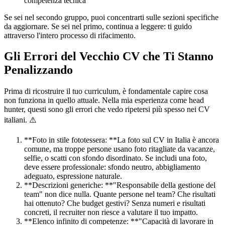
competenza tecnica
Se sei nel secondo gruppo, puoi concentrarti sulle sezioni specifiche
da aggiornare. Se sei nel primo, continua a leggere: ti guido
attraverso l'intero processo di rifacimento.
Gli Errori del Vecchio CV che Ti Stanno
Penalizzando
Prima di ricostruire il tuo curriculum, è fondamentale capire cosa
non funziona in quello attuale. Nella mia esperienza come head
hunter, questi sono gli errori che vedo ripetersi più spesso nei CV
italiani. ⚠️
**Foto in stile fototessera: **La foto sul CV in Italia è ancora
comune, ma troppe persone usano foto ritagliate da vacanze,
selfie, o scatti con sfondo disordinato. Se includi una foto,
deve essere professionale: sfondo neutro, abbigliamento
adeguato, espressione naturale.
**Descrizioni generiche: **"Responsabile della gestione del
team" non dice nulla. Quante persone nel team? Che risultati
hai ottenuto? Che budget gestivi? Senza numeri e risultati
concreti, il recruiter non riesce a valutare il tuo impatto.
**Elenco infinito di competenze: **"Capacità di lavorare in