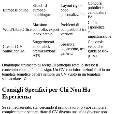
Concorsi
Standard
Layout rigido,
pubblici e
Europass online
europeo,
poco
candidature
multilingue
personalizzabile
PA
Chi ha
Massimo
Problemi di
esperienza
Word/LibreOffice
controllo, export
compatibilità tra
con
.docx nativo
versioni
impaginazione
Suggerimenti
Chi vuole
Spesso a
Creatori CV
automatici,
velocità e
pagamento, testi
online con IA
ottimizzazione
guida passo-
generici
ATS
passo
Qualunque strumento tu scelga, il principio resta lo stesso: il
contenuto conta più del design. Un CV con informazioni forti in un
template semplice batterà sempre un CV vuoto in un template
spettacolare. 💡
Consigli Specifici per Chi Non Ha
Esperienza
Se sei neolaureato, stai cercando il primo lavoro, o vuoi cambiare
completamente settore, rifare il CV diventa una sfida diversa: non