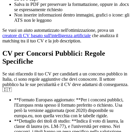
Salva in PDF per preservare la formattazione, oppure in .docx
se espressamente richiesto
Non inserire informazioni dentro immagini, grafici o icone: gli
ATS non le leggono
Se vuoi un aiuto automatizzato nell'ottimizzazione, prova un
creatore di CV basato sull'intelligenza artificiale
che analizza il
matching tra il tuo CV e la job description.
CV per Concorsi Pubblici: Regole
Specifiche
Se stai rifacendo il tuo CV per candidarti a un concorso pubblico in
Italia, ci sono regole aggiuntive che devi conoscere. Il settore
pubblico ha le sue peculiarità e il CV deve adattarsi di conseguenza.
🇮🇹
**Formato Europass aggiornato: **Per i concorsi pubblici,
l'Europass resta spesso il formato preferito o richiesto. Usa
però la versione aggiornata (post 2020) disponibile su
europa.eu, non quella vecchia con le tabelle rigide.
**Dettaglio dei titoli di studio: **Indica il voto di laurea, la
classe di laurea (es. LM-77), e l'università per esteso. Nei
concorsi, i titoli hanno un peso specifico nella valutazione.