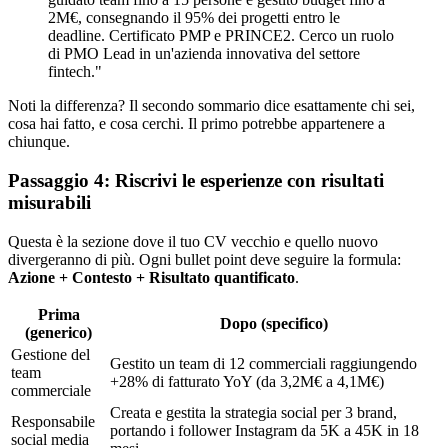
2M€, consegnando il 95% dei progetti entro le
deadline. Certificato PMP e PRINCE2. Cerco un ruolo
di PMO Lead in un'azienda innovativa del settore
fintech."
Noti la differenza? Il secondo sommario dice esattamente chi sei,
cosa hai fatto, e cosa cerchi. Il primo potrebbe appartenere a
chiunque.
Passaggio 4: Riscrivi le esperienze con risultati
misurabili
Questa è la sezione dove il tuo CV vecchio e quello nuovo
divergeranno di più. Ogni bullet point deve seguire la formula:
Azione + Contesto + Risultato quantificato
.
Prima
Dopo (specifico)
(generico)
Gestione del
Gestito un team di 12 commerciali raggiungendo
team
+28% di fatturato YoY (da 3,2M€ a 4,1M€)
commerciale
Creata e gestita la strategia social per 3 brand,
Responsabile
portando i follower Instagram da 5K a 45K in 18
social media