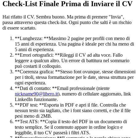
Check-List Finale Prima di Inviare il CV
Hai rifatto il CV. Sembra buono. Ma prima di premere "Invia",
passa attraverso questa check-list. Ogni punto che salti è un rischio
di essere scartato.
**Lunghezza: **Massimo 2 pagine per profili con meno di
15 anni di esperienza. Una pagina è ideale per chi ha meno di
5 anni di esperienza.
**Errori ortografici: **Rileggi il CV ad alta voce. Fallo
leggere a qualcun altro. Un errore di battitura nel sommario
può costarti il colloquio.
**Coerenza grafica: **Stesso font ovunque, stesse dimensioni
per i titoli, stessa formattazione per le date, stessa struttura per
ogni esperienza.
**Dati di contatto: **Email professionale (niente
nickname90@libero.it
), numero di cellulare aggiornato, link
LinkedIn funzionante.
**PDF test: **Esporta in PDF e apri il file. Controlla che
nessun testo sia tagliato, che i font siano corretti, e che il file
pesi meno di 2MB.
**Test ATS: **Copia il testo del PDF in un documento di
testo semplice. Se il contenuto appare in ordine logico e
leggibile, il tuo CV passerà i filtri ATS.