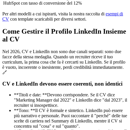
HubSpot con tasso di conversione del 12%
Per altri modelli a cui ispirarti, visita la nostra raccolta di
esempi di
CV
con template scaricabili per diversi settori.
Come Gestire il Profilo LinkedIn Insieme
al CV
Nel 2026, CV e LinkedIn non sono due canali separati: sono due
facce della stessa medaglia. Quando un recruiter riceve il tuo
curriculum, la prima cosa che fa è cercarti su LinkedIn. Se il profilo
è vuoto, incoerente o inesistente, perdi credibilità immediatamente.
🔗
CV e LinkedIn devono essere coerenti, non identici
**Titoli e date: **Devono corrispondere. Se il CV dice
"Marketing Manager dal 2022" e LinkedIn dice "dal 2023", il
recruiter si insospettisce.
**Tono: **Il CV è formale e sintetico. LinkedIn può essere
più narrativo e personale. Puoi raccontare il "perché" delle tue
scelte di carriera nel Summary di LinkedIn, mentre il CV si
concentra sul "cosa" e sul "quanto".