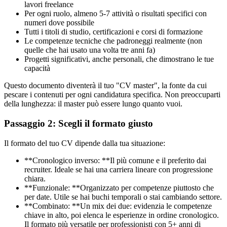
lavori freelance
Per ogni ruolo, almeno 5-7 attività o risultati specifici con
numeri dove possibile
Tutti i titoli di studio, certificazioni e corsi di formazione
Le competenze tecniche che padroneggi realmente (non
quelle che hai usato una volta tre anni fa)
Progetti significativi, anche personali, che dimostrano le tue
capacità
Questo documento diventerà il tuo "CV master", la fonte da cui
pescare i contenuti per ogni candidatura specifica. Non preoccuparti
della lunghezza: il master può essere lungo quanto vuoi.
Passaggio 2: Scegli il formato giusto
Il formato del tuo CV dipende dalla tua situazione:
**Cronologico inverso: **Il più comune e il preferito dai
recruiter. Ideale se hai una carriera lineare con progressione
chiara.
**Funzionale: **Organizzato per competenze piuttosto che
per date. Utile se hai buchi temporali o stai cambiando settore.
**Combinato: **Un mix dei due: evidenzia le competenze
chiave in alto, poi elenca le esperienze in ordine cronologico.
Il formato più versatile per professionisti con 5+ anni di