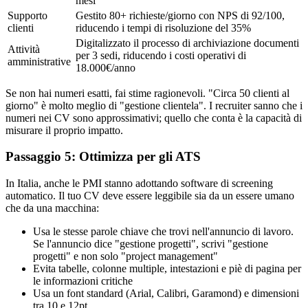
mesi
Supporto
Gestito 80+ richieste/giorno con NPS di 92/100,
clienti
riducendo i tempi di risoluzione del 35%
Digitalizzato il processo di archiviazione documenti
Attività
per 3 sedi, riducendo i costi operativi di
amministrative
18.000€/anno
Se non hai numeri esatti, fai stime ragionevoli. "Circa 50 clienti al
giorno" è molto meglio di "gestione clientela". I recruiter sanno che i
numeri nei CV sono approssimativi; quello che conta è la capacità di
misurare il proprio impatto.
Passaggio 5: Ottimizza per gli ATS
In Italia, anche le PMI stanno adottando software di screening
automatico. Il tuo CV deve essere leggibile sia da un essere umano
che da una macchina:
Usa le stesse parole chiave che trovi nell'annuncio di lavoro.
Se l'annuncio dice "gestione progetti", scrivi "gestione
progetti" e non solo "project management"
Evita tabelle, colonne multiple, intestazioni e piè di pagina per
le informazioni critiche
Usa un font standard (Arial, Calibri, Garamond) e dimensioni
tra 10 e 12pt