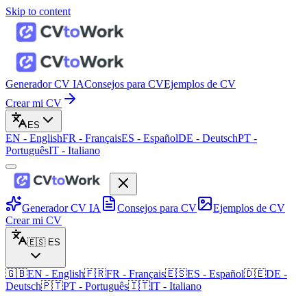
Skip to content
Generador CV IA
Consejos para CV
Ejemplos de CV
Crear mi CV
ES
EN
-
English
FR
-
Français
ES
-
Español
DE
-
Deutsch
PT
-
Português
IT
-
Italiano
Generador CV IA
Consejos para CV
Ejemplos de CV
Crear mi CV
🇪🇸
ES
🇬🇧
EN
-
English
🇫🇷
FR
-
Français
🇪🇸
ES
-
Español
🇩🇪
DE
-
Deutsch
🇵🇹
PT
-
Português
🇮🇹
IT
-
Italiano