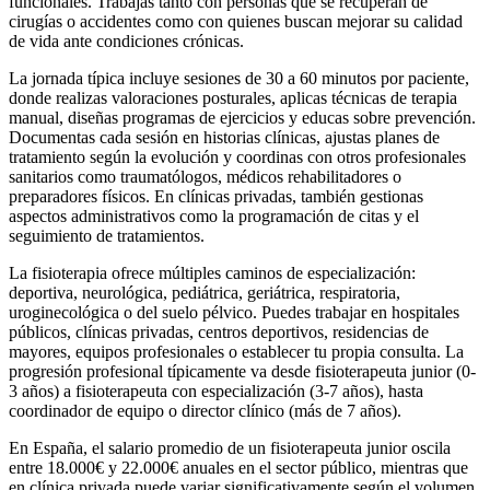
funcionales. Trabajas tanto con personas que se recuperan de
cirugías o accidentes como con quienes buscan mejorar su calidad
de vida ante condiciones crónicas.
La jornada típica incluye sesiones de 30 a 60 minutos por paciente,
donde realizas valoraciones posturales, aplicas técnicas de terapia
manual, diseñas programas de ejercicios y educas sobre prevención.
Documentas cada sesión en historias clínicas, ajustas planes de
tratamiento según la evolución y coordinas con otros profesionales
sanitarios como traumatólogos, médicos rehabilitadores o
preparadores físicos. En clínicas privadas, también gestionas
aspectos administrativos como la programación de citas y el
seguimiento de tratamientos.
La fisioterapia ofrece múltiples caminos de especialización:
deportiva, neurológica, pediátrica, geriátrica, respiratoria,
uroginecológica o del suelo pélvico. Puedes trabajar en hospitales
públicos, clínicas privadas, centros deportivos, residencias de
mayores, equipos profesionales o establecer tu propia consulta. La
progresión profesional típicamente va desde fisioterapeuta junior (0-
3 años) a fisioterapeuta con especialización (3-7 años), hasta
coordinador de equipo o director clínico (más de 7 años).
En España, el salario promedio de un fisioterapeuta junior oscila
entre 18.000€ y 22.000€ anuales en el sector público, mientras que
en clínica privada puede variar significativamente según el volumen