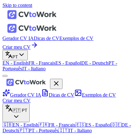
Skip to content
Gerador CV IA
Dicas de CV
Exemplos de CV
Criar meu CV
PT
EN
-
English
FR
-
Français
ES
-
Español
DE
-
Deutsch
PT
-
Português
IT
-
Italiano
Gerador CV IA
Dicas de CV
Exemplos de CV
Criar meu CV
🇵🇹
PT
🇬🇧
EN
-
English
🇫🇷
FR
-
Français
🇪🇸
ES
-
Español
🇩🇪
DE
-
Deutsch
🇵🇹
PT
-
Português
🇮🇹
IT
-
Italiano