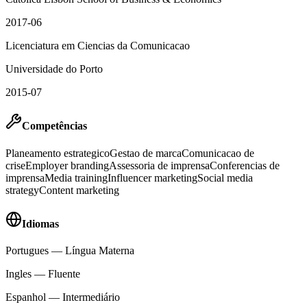
2017-06
Licenciatura em Ciencias da Comunicacao
Universidade do Porto
2015-07
Competências
Planeamento estrategico
Gestao de marca
Comunicacao de
crise
Employer branding
Assessoria de imprensa
Conferencias de
imprensa
Media training
Influencer marketing
Social media
strategy
Content marketing
Idiomas
Portugues
—
Língua Materna
Ingles
—
Fluente
Espanhol
—
Intermediário