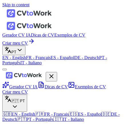
Skip to content
Gerador CV IA
Dicas de CV
Exemplos de CV
Criar meu CV
PT
EN
-
English
FR
-
Français
ES
-
Español
DE
-
Deutsch
PT
-
Português
IT
-
Italiano
Gerador CV IA
Dicas de CV
Exemplos de CV
Criar meu CV
🇵🇹
PT
🇬🇧
EN
-
English
🇫🇷
FR
-
Français
🇪🇸
ES
-
Español
🇩🇪
DE
-
Deutsch
🇵🇹
PT
-
Português
🇮🇹
IT
-
Italiano