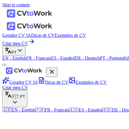
Skip to content
Gerador CV IA
Dicas de CV
Exemplos de CV
Criar meu CV
PT
EN
-
English
FR
-
Français
ES
-
Español
DE
-
Deutsch
PT
-
Português
Gerador CV IA
Dicas de CV
Exemplos de CV
Criar meu CV
🇵🇹
PT
🇬🇧
EN
-
English
🇫🇷
FR
-
Français
🇪🇸
ES
-
Español
🇩🇪
DE
-
Deu