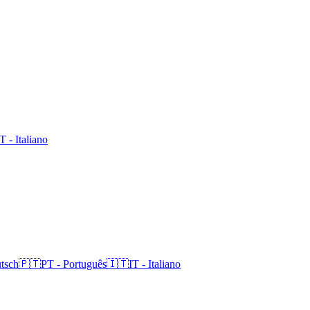
IT
-
Italiano
tsch
🇵🇹
PT
-
Português
🇮🇹
IT
-
Italiano