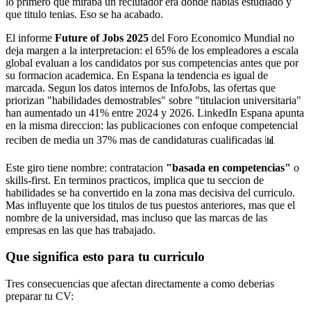
lo primero que miraba un reclutador era donde habias estudiado y
que titulo tenias. Eso se ha acabado.
El informe
Future of Jobs 2025
del Foro Economico Mundial no
deja margen a la interpretacion: el 65% de los empleadores a escala
global evaluan a los candidatos por sus competencias antes que por
su formacion academica. En Espana la tendencia es igual de
marcada. Segun los datos internos de InfoJobs, las ofertas que
priorizan "habilidades demostrables" sobre "titulacion universitaria"
han aumentado un 41% entre 2024 y 2026. LinkedIn Espana apunta
en la misma direccion: las publicaciones con enfoque competencial
reciben de media un 37% mas de candidaturas cualificadas 📊
Este giro tiene nombre: contratacion
"basada en competencias"
o
skills-first. En terminos practicos, implica que tu seccion de
habilidades se ha convertido en la zona mas decisiva del curriculo.
Mas influyente que los titulos de tus puestos anteriores, mas que el
nombre de la universidad, mas incluso que las marcas de las
empresas en las que has trabajado.
Que significa esto para tu curriculo
Tres consecuencias que afectan directamente a como deberias
preparar tu CV: