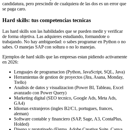
candidatura, pero prescindir de cualquiera de las dos es un error que
se paga caro.
Hard skills: tus competencias tecnicas
Las hard skills son las habilidades que se pueden medir y verificar
de forma objetiva. Las adquieres estudiando, formandote o
trabajando. No hay ambiguedad: o sabes programar en Python o no
sabes. O manejas SAP con soltura o no lo manejas.
Ejemplos de hard skills que las empresas estan pidiendo activamente
en 2026:
Lenguajes de programacion (Python, JavaScript, SQL, Java)
Herramientas de gestion de proyectos (Jira, Asana, Monday,
Trello)
Analisis de datos y visualizacion (Power BI, Tableau, Excel
avanzado con Power Query)
Marketing digital (SEO tecnico, Google Ads, Meta Ads,
GA4)
Idiomas extranjeros (ingles B2/C1, portugues, frances,
aleman)
Software contable y financiero (SAP, Sage, A3, ContaPlus,
Holded)
Diseno y prototipado (Figma, Adobe Creative Suite, Canva