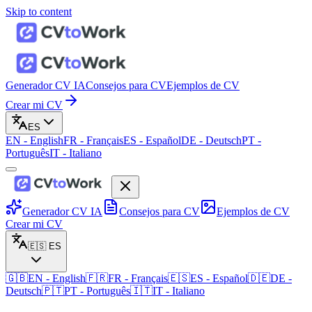
Skip to content
Generador CV IA
Consejos para CV
Ejemplos de CV
Crear mi CV
ES
EN
-
English
FR
-
Français
ES
-
Español
DE
-
Deutsch
PT
-
Português
IT
-
Italiano
Generador CV IA
Consejos para CV
Ejemplos de CV
Crear mi CV
🇪🇸
ES
🇬🇧
EN
-
English
🇫🇷
FR
-
Français
🇪🇸
ES
-
Español
🇩🇪
DE
-
Deutsch
🇵🇹
PT
-
Português
🇮🇹
IT
-
Italiano