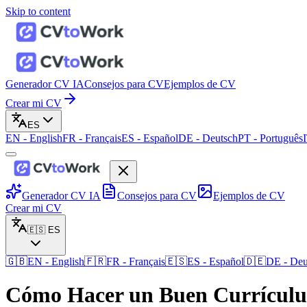
Skip to content
Generador CV IA
Consejos para CV
Ejemplos de CV
Crear mi CV
ES
EN
-
English
FR
-
Français
ES
-
Español
DE
-
Deutsch
PT
-
Português
Generador CV IA
Consejos para CV
Ejemplos de CV
Crear mi CV
🇪🇸
ES
🇬🇧
EN
-
English
🇫🇷
FR
-
Français
🇪🇸
ES
-
Español
🇩🇪
DE
-
Deu
Cómo Hacer un Buen Currículu