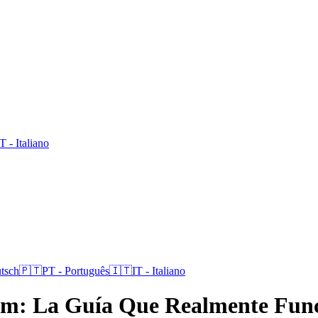
IT
-
Italiano
tsch
🇵🇹
PT
-
Português
🇮🇹
IT
-
Italiano
m: La Guía Que Realmente Fun