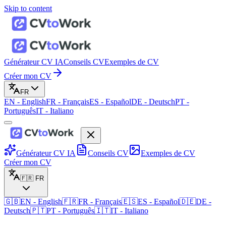
Skip to content
Générateur CV IA
Conseils CV
Exemples de CV
Créer mon CV
FR
EN
-
English
FR
-
Français
ES
-
Español
DE
-
Deutsch
PT
-
Português
IT
-
Italiano
Générateur CV IA
Conseils CV
Exemples de CV
Créer mon CV
🇫🇷
FR
🇬🇧
EN
-
English
🇫🇷
FR
-
Français
🇪🇸
ES
-
Español
🇩🇪
DE
-
Deutsch
🇵🇹
PT
-
Português
🇮🇹
IT
-
Italiano