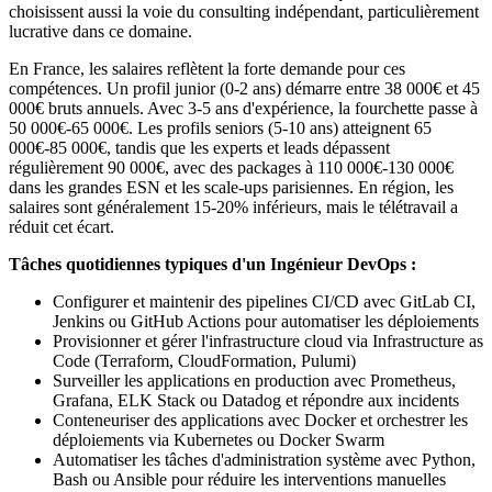
choisissent aussi la voie du consulting indépendant, particulièrement
lucrative dans ce domaine.
En France, les salaires reflètent la forte demande pour ces
compétences. Un profil junior (0-2 ans) démarre entre 38 000€ et 45
000€ bruts annuels. Avec 3-5 ans d'expérience, la fourchette passe à
50 000€-65 000€. Les profils seniors (5-10 ans) atteignent 65
000€-85 000€, tandis que les experts et leads dépassent
régulièrement 90 000€, avec des packages à 110 000€-130 000€
dans les grandes ESN et les scale-ups parisiennes. En région, les
salaires sont généralement 15-20% inférieurs, mais le télétravail a
réduit cet écart.
Tâches quotidiennes typiques d'un Ingénieur DevOps :
Configurer et maintenir des pipelines CI/CD avec GitLab CI,
Jenkins ou GitHub Actions pour automatiser les déploiements
Provisionner et gérer l'infrastructure cloud via Infrastructure as
Code (Terraform, CloudFormation, Pulumi)
Surveiller les applications en production avec Prometheus,
Grafana, ELK Stack ou Datadog et répondre aux incidents
Conteneuriser des applications avec Docker et orchestrer les
déploiements via Kubernetes ou Docker Swarm
Automatiser les tâches d'administration système avec Python,
Bash ou Ansible pour réduire les interventions manuelles