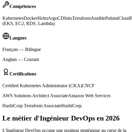
Compétences
Kubernetes
Docker
Helm
ArgoCD
Istio
Terraform
Ansible
Pulumi
CloudF
(EKS, EC2, RDS, Lambda)
Langues
Français
—
Bilingue
Anglais
—
Courant
Certifications
Certified Kubernetes Administrator (CKA)
CNCF
AWS Solutions Architect Associate
Amazon Web Services
HashiCorp Terraform Associate
HashiCorp
Le métier d'Ingénieur DevOps en 2026
L'Ingénieur DevOps occupe une position stratégique au cœur de la