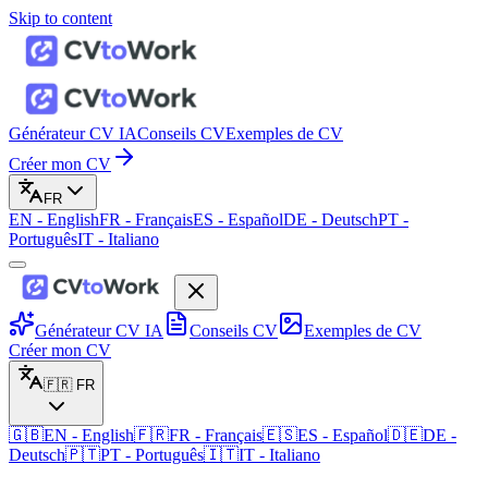
Skip to content
Générateur CV IA
Conseils CV
Exemples de CV
Créer mon CV
FR
EN
-
English
FR
-
Français
ES
-
Español
DE
-
Deutsch
PT
-
Português
IT
-
Italiano
Générateur CV IA
Conseils CV
Exemples de CV
Créer mon CV
🇫🇷
FR
🇬🇧
EN
-
English
🇫🇷
FR
-
Français
🇪🇸
ES
-
Español
🇩🇪
DE
-
Deutsch
🇵🇹
PT
-
Português
🇮🇹
IT
-
Italiano