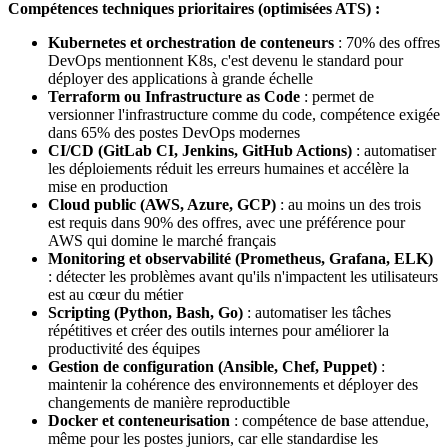
Compétences techniques prioritaires (optimisées ATS) :
Kubernetes et orchestration de conteneurs
: 70% des offres
DevOps mentionnent K8s, c'est devenu le standard pour
déployer des applications à grande échelle
Terraform ou Infrastructure as Code
: permet de
versionner l'infrastructure comme du code, compétence exigée
dans 65% des postes DevOps modernes
CI/CD (GitLab CI, Jenkins, GitHub Actions)
: automatiser
les déploiements réduit les erreurs humaines et accélère la
mise en production
Cloud public (AWS, Azure, GCP)
: au moins un des trois
est requis dans 90% des offres, avec une préférence pour
AWS qui domine le marché français
Monitoring et observabilité (Prometheus, Grafana, ELK)
: détecter les problèmes avant qu'ils n'impactent les utilisateurs
est au cœur du métier
Scripting (Python, Bash, Go)
: automatiser les tâches
répétitives et créer des outils internes pour améliorer la
productivité des équipes
Gestion de configuration (Ansible, Chef, Puppet)
:
maintenir la cohérence des environnements et déployer des
changements de manière reproductible
Docker et conteneurisation
: compétence de base attendue,
même pour les postes juniors, car elle standardise les