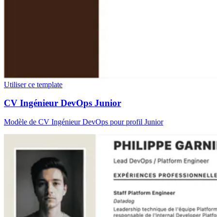
Utiliser ce template
CV Ingénieur DevOps Junior
Modèle de CV Ingénieur DevOps pour profil Junior