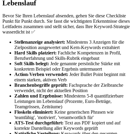
Lebenslauf
Bevor Sie Ihren Lebenslauf absenden, gehen Sie diese Checkliste
Punkt für Punkt durch. Sie fasst die wichtigsten Erkenntnisse dieses
Leitfadens zusammen und stellt sicher, dass Ihre Keyword-Strategie
wasserdicht ist ✅
Stellenanzeige analysiert:
Mindestens 3 Anzeigen für die
Zielposition ausgewertet und Kern-Keywords extrahiert
Hard Skills platziert:
Fachliche Kompetenzen in Profil,
Berufserfahrung und Skills-Rubrik eingebaut
Soft Skills belegt:
Jede genannte persönliche Stärke mit
konkretem Beispiel oder Ergebnis untermauert
Action-Verben verwendet:
Jeder Bullet Point beginnt mit
einem starken, aktiven Verb
Branchenbegriffe geprüft:
Fachsprache der Zielbranche
verwendet, nicht der aktuellen Position
Zahlen und Ergebnisse:
Mindestens 5-8 quantifizierbare
Leistungen im Lebenslauf (Prozente, Euro-Beträge,
Teamgrössen, Zeiträume)
Floskeln eliminiert:
Keine generischen Phrasen wie
'teamfähig', 'motiviert', 'verantwortlich für'
ATS-Test durchgeführt:
Text aus PDF kopiert und auf
korrekte Darstellung aller Keywords geprüft
Natürliche Verteilung:
Keywords über den gesamten