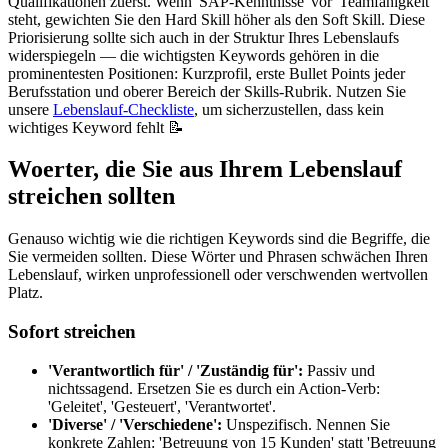
Qualifikationen zuerst. Wenn 'SAP-Kenntnisse' vor 'Teamfähigkeit'
steht, gewichten Sie den Hard Skill höher als den Soft Skill. Diese
Priorisierung sollte sich auch in der Struktur Ihres Lebenslaufs
widerspiegeln — die wichtigsten Keywords gehören in die
prominentesten Positionen: Kurzprofil, erste Bullet Points jeder
Berufsstation und oberer Bereich der Skills-Rubrik. Nutzen Sie
unsere
Lebenslauf-Checkliste
, um sicherzustellen, dass kein
wichtiges Keyword fehlt 📝
Woerter, die Sie aus Ihrem Lebenslauf
streichen sollten
Genauso wichtig wie die richtigen Keywords sind die Begriffe, die
Sie vermeiden sollten. Diese Wörter und Phrasen schwächen Ihren
Lebenslauf, wirken unprofessionell oder verschwenden wertvollen
Platz.
Sofort streichen
'Verantwortlich für' / 'Zuständig für':
Passiv und
nichtssagend. Ersetzen Sie es durch ein Action-Verb:
'Geleitet', 'Gesteuert', 'Verantwortet'.
'Diverse' / 'Verschiedene':
Unspezifisch. Nennen Sie
konkrete Zahlen: 'Betreuung von 15 Kunden' statt 'Betreuung