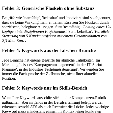
Fehler 3: Generische Floskeln ohne Substanz
Begriffe wie 'teamfähig', 'belastbar' und 'motiviert' sind so abgenutzt,
dass sie keine Wirkung mehr entfalten. Ersetzen Sie Floskeln durch
spezifische, belegbare Aussagen. Statt 'teamfähig':
'Leitung eines 12-
köpfigen interdisziplinären Projektteams'
. Statt 'belastbar':
'Parallele
Steuerung von 5 Kundenprojekten mit einem Gesamtvolumen von
2,3 Mio. Euro'
.
Fehler 4: Keywords aus der falschen Branche
Jede Branche hat eigene Begriffe für ähnliche Tätigkeiten. Im
Marketing heisst es 'Kampagnenmanagement', in der IT 'Sprint
Planning', in der Industrie 'Fertigungssteuerung'. Verwenden Sie
immer die Fachsprache der Zielbranche, nicht Ihrer aktuellen
Position.
Fehler 5: Keywords nur im Skills-Bereich
Wenn Ihre Keywords ausschliesslich in der Kompetenzen-Rubrik
auftauchen, aber nirgends in der Berufserfahrung belegt werden,
erkennen sowohl ATS als auch Recruiter die Lücke. Jedes wichtige
Keyword muss mindestens einmal im Kontext einer konkreten