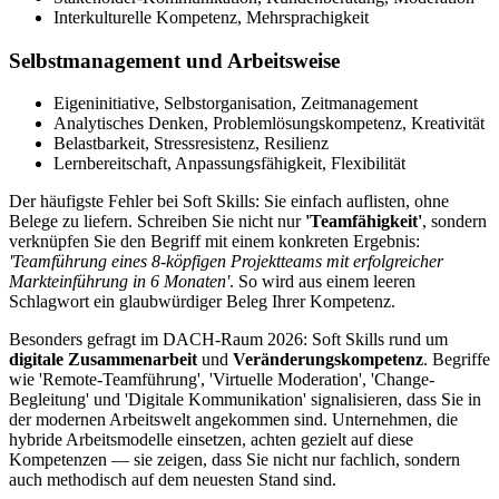
Interkulturelle Kompetenz, Mehrsprachigkeit
Selbstmanagement und Arbeitsweise
Eigeninitiative, Selbstorganisation, Zeitmanagement
Analytisches Denken, Problemlösungskompetenz, Kreativität
Belastbarkeit, Stressresistenz, Resilienz
Lernbereitschaft, Anpassungsfähigkeit, Flexibilität
Der häufigste Fehler bei Soft Skills: Sie einfach auflisten, ohne
Belege zu liefern. Schreiben Sie nicht nur
'Teamfähigkeit'
, sondern
verknüpfen Sie den Begriff mit einem konkreten Ergebnis:
'Teamführung eines 8-köpfigen Projektteams mit erfolgreicher
Markteinführung in 6 Monaten'
. So wird aus einem leeren
Schlagwort ein glaubwürdiger Beleg Ihrer Kompetenz.
Besonders gefragt im DACH-Raum 2026: Soft Skills rund um
digitale Zusammenarbeit
und
Veränderungskompetenz
. Begriffe
wie 'Remote-Teamführung', 'Virtuelle Moderation', 'Change-
Begleitung' und 'Digitale Kommunikation' signalisieren, dass Sie in
der modernen Arbeitswelt angekommen sind. Unternehmen, die
hybride Arbeitsmodelle einsetzen, achten gezielt auf diese
Kompetenzen — sie zeigen, dass Sie nicht nur fachlich, sondern
auch methodisch auf dem neuesten Stand sind.