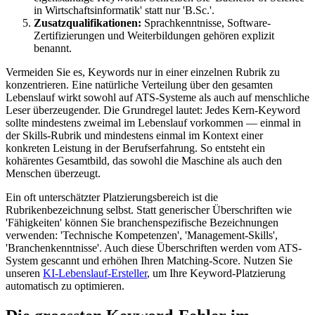
in Wirtschaftsinformatik' statt nur 'B.Sc.'.
Zusatzqualifikationen:
Sprachkenntnisse, Software-
Zertifizierungen und Weiterbildungen gehören explizit
benannt.
Vermeiden Sie es, Keywords nur in einer einzelnen Rubrik zu
konzentrieren. Eine natürliche Verteilung über den gesamten
Lebenslauf wirkt sowohl auf ATS-Systeme als auch auf menschliche
Leser überzeugender. Die Grundregel lautet: Jedes Kern-Keyword
sollte mindestens zweimal im Lebenslauf vorkommen — einmal in
der Skills-Rubrik und mindestens einmal im Kontext einer
konkreten Leistung in der Berufserfahrung. So entsteht ein
kohärentes Gesamtbild, das sowohl die Maschine als auch den
Menschen überzeugt.
Ein oft unterschätzter Platzierungsbereich ist die
Rubrikenbezeichnung selbst. Statt generischer Überschriften wie
'Fähigkeiten' können Sie branchenspezifische Bezeichnungen
verwenden: 'Technische Kompetenzen', 'Management-Skills',
'Branchenkenntnisse'. Auch diese Überschriften werden vom ATS-
System gescannt und erhöhen Ihren Matching-Score. Nutzen Sie
unseren
KI-Lebenslauf-Ersteller
, um Ihre Keyword-Platzierung
automatisch zu optimieren.