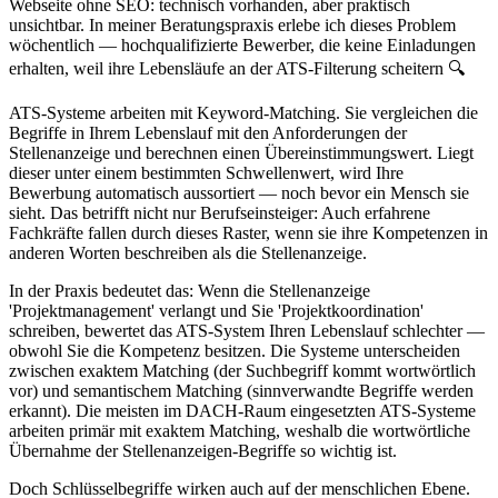
Webseite ohne SEO: technisch vorhanden, aber praktisch
unsichtbar. In meiner Beratungspraxis erlebe ich dieses Problem
wöchentlich — hochqualifizierte Bewerber, die keine Einladungen
erhalten, weil ihre Lebensläufe an der ATS-Filterung scheitern 🔍
ATS-Systeme arbeiten mit Keyword-Matching. Sie vergleichen die
Begriffe in Ihrem Lebenslauf mit den Anforderungen der
Stellenanzeige und berechnen einen Übereinstimmungswert. Liegt
dieser unter einem bestimmten Schwellenwert, wird Ihre
Bewerbung automatisch aussortiert — noch bevor ein Mensch sie
sieht. Das betrifft nicht nur Berufseinsteiger: Auch erfahrene
Fachkräfte fallen durch dieses Raster, wenn sie ihre Kompetenzen in
anderen Worten beschreiben als die Stellenanzeige.
In der Praxis bedeutet das: Wenn die Stellenanzeige
'Projektmanagement' verlangt und Sie 'Projektkoordination'
schreiben, bewertet das ATS-System Ihren Lebenslauf schlechter —
obwohl Sie die Kompetenz besitzen. Die Systeme unterscheiden
zwischen exaktem Matching (der Suchbegriff kommt wortwörtlich
vor) und semantischem Matching (sinnverwandte Begriffe werden
erkannt). Die meisten im DACH-Raum eingesetzten ATS-Systeme
arbeiten primär mit exaktem Matching, weshalb die wortwörtliche
Übernahme der Stellenanzeigen-Begriffe so wichtig ist.
Doch Schlüsselbegriffe wirken auch auf der menschlichen Ebene.