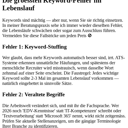
Die groessten Keyword-Fehler im
Lebenslauf
Keywords sind mächtig — aber nur, wenn Sie sie richtig einsetzen.
In meiner Beratungspraxis sehe ich immer wieder dieselben Fehler,
die Lebensläufe schwächen oder sogar zum Ausschluss führen.
Vermeiden Sie diese Fallstricke um jeden Preis 🚫
Fehler 1: Keyword-Stuffing
Wer glaubt, dass mehr Keywords automatisch besser sind, irrt. ATS-
Systeme erkennen unnatürliche Häufungen, und spätestens der
menschliche Recruiter wird misstrauisch, wenn dasselbe Wort
zehnmal auf einer Seite erscheint. Die Faustregel: Jedes wichtige
Keyword sollte 2-3 Mal im gesamten Lebenslauf vorkommen —
natürlich eingebettet in sinnvolle Sätze.
Fehler 2: Veraltete Begriffe
Die Arbeitswelt verändert sich, und mit ihr die Fachsprache. Wer
2026 noch 'EDV-Kenntnisse' statt 'IT-Kompetenzen' schreibt oder
'Textverarbeitung' statt 'Microsoft 365' nennt, wirkt nicht zeitgemäss.
Prüfen Sie aktuelle Stellenanzeigen, um die gängige Terminologie
Ihrer Branche zu identifizieren.