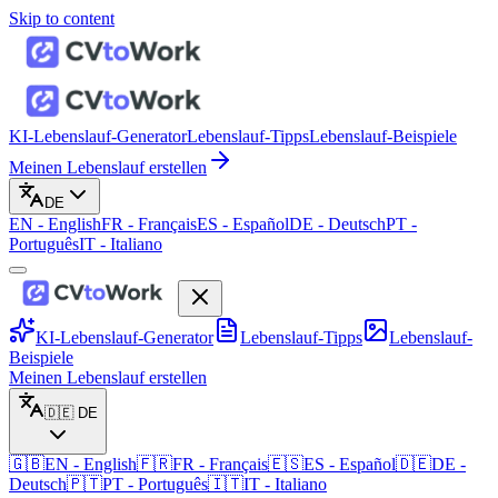
Skip to content
KI-Lebenslauf-Generator
Lebenslauf-Tipps
Lebenslauf-Beispiele
Meinen Lebenslauf erstellen
DE
EN
-
English
FR
-
Français
ES
-
Español
DE
-
Deutsch
PT
-
Português
IT
-
Italiano
KI-Lebenslauf-Generator
Lebenslauf-Tipps
Lebenslauf-
Beispiele
Meinen Lebenslauf erstellen
🇩🇪
DE
🇬🇧
EN
-
English
🇫🇷
FR
-
Français
🇪🇸
ES
-
Español
🇩🇪
DE
-
Deutsch
🇵🇹
PT
-
Português
🇮🇹
IT
-
Italiano