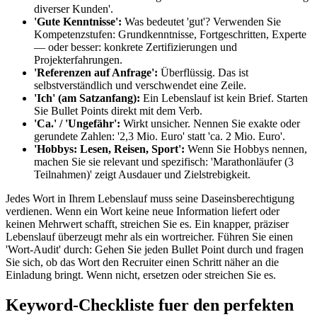
diverser Kunden'.
'Gute Kenntnisse':
Was bedeutet 'gut'? Verwenden Sie
Kompetenzstufen: Grundkenntnisse, Fortgeschritten, Experte
— oder besser: konkrete Zertifizierungen und
Projekterfahrungen.
'Referenzen auf Anfrage':
Überflüssig. Das ist
selbstverständlich und verschwendet eine Zeile.
'Ich' (am Satzanfang):
Ein Lebenslauf ist kein Brief. Starten
Sie Bullet Points direkt mit dem Verb.
'Ca.' / 'Ungefähr':
Wirkt unsicher. Nennen Sie exakte oder
gerundete Zahlen: '2,3 Mio. Euro' statt 'ca. 2 Mio. Euro'.
'Hobbys: Lesen, Reisen, Sport':
Wenn Sie Hobbys nennen,
machen Sie sie relevant und spezifisch: 'Marathonläufer (3
Teilnahmen)' zeigt Ausdauer und Zielstrebigkeit.
Jedes Wort in Ihrem Lebenslauf muss seine Daseinsberechtigung
verdienen. Wenn ein Wort keine neue Information liefert oder
keinen Mehrwert schafft, streichen Sie es. Ein knapper, präziser
Lebenslauf überzeugt mehr als ein wortreicher. Führen Sie einen
'Wort-Audit' durch: Gehen Sie jeden Bullet Point durch und fragen
Sie sich, ob das Wort den Recruiter einen Schritt näher an die
Einladung bringt. Wenn nicht, ersetzen oder streichen Sie es.
Keyword-Checkliste fuer den perfekten