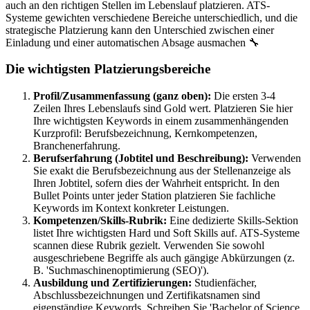
auch an den richtigen Stellen im Lebenslauf platzieren. ATS-
Systeme gewichten verschiedene Bereiche unterschiedlich, und die
strategische Platzierung kann den Unterschied zwischen einer
Einladung und einer automatischen Absage ausmachen 🔧
Die wichtigsten Platzierungsbereiche
Profil/Zusammenfassung (ganz oben):
Die ersten 3-4
Zeilen Ihres Lebenslaufs sind Gold wert. Platzieren Sie hier
Ihre wichtigsten Keywords in einem zusammenhängenden
Kurzprofil: Berufsbezeichnung, Kernkompetenzen,
Branchenerfahrung.
Berufserfahrung (Jobtitel und Beschreibung):
Verwenden
Sie exakt die Berufsbezeichnung aus der Stellenanzeige als
Ihren Jobtitel, sofern dies der Wahrheit entspricht. In den
Bullet Points unter jeder Station platzieren Sie fachliche
Keywords im Kontext konkreter Leistungen.
Kompetenzen/Skills-Rubrik:
Eine dedizierte Skills-Sektion
listet Ihre wichtigsten Hard und Soft Skills auf. ATS-Systeme
scannen diese Rubrik gezielt. Verwenden Sie sowohl
ausgeschriebene Begriffe als auch gängige Abkürzungen (z.
B. 'Suchmaschinenoptimierung (SEO)').
Ausbildung und Zertifizierungen:
Studienfächer,
Abschlussbezeichnungen und Zertifikatsnamen sind
eigenständige Keywords. Schreiben Sie 'Bachelor of Science