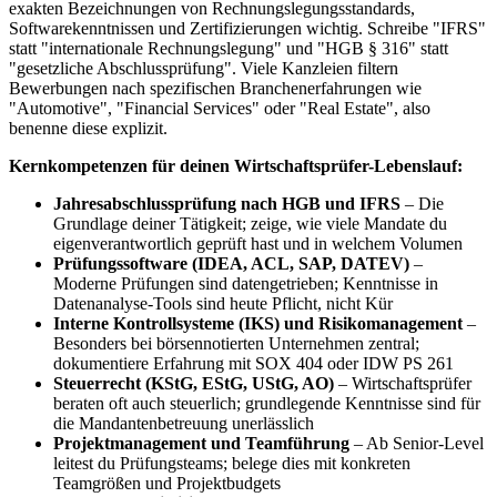
exakten Bezeichnungen von Rechnungslegungsstandards,
Softwarekenntnissen und Zertifizierungen wichtig. Schreibe "IFRS"
statt "internationale Rechnungslegung" und "HGB § 316" statt
"gesetzliche Abschlussprüfung". Viele Kanzleien filtern
Bewerbungen nach spezifischen Branchenerfahrungen wie
"Automotive", "Financial Services" oder "Real Estate", also
benenne diese explizit.
Kernkompetenzen für deinen Wirtschaftsprüfer-Lebenslauf:
Jahresabschlussprüfung nach HGB und IFRS
– Die
Grundlage deiner Tätigkeit; zeige, wie viele Mandate du
eigenverantwortlich geprüft hast und in welchem Volumen
Prüfungssoftware (IDEA, ACL, SAP, DATEV)
–
Moderne Prüfungen sind datengetrieben; Kenntnisse in
Datenanalyse-Tools sind heute Pflicht, nicht Kür
Interne Kontrollsysteme (IKS) und Risikomanagement
–
Besonders bei börsennotierten Unternehmen zentral;
dokumentiere Erfahrung mit SOX 404 oder IDW PS 261
Steuerrecht (KStG, EStG, UStG, AO)
– Wirtschaftsprüfer
beraten oft auch steuerlich; grundlegende Kenntnisse sind für
die Mandantenbetreuung unerlässlich
Projektmanagement und Teamführung
– Ab Senior-Level
leitest du Prüfungsteams; belege dies mit konkreten
Teamgrößen und Projektbudgets