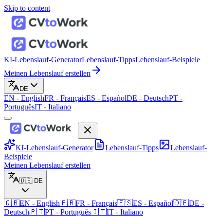
Skip to content
KI-Lebenslauf-Generator
Lebenslauf-Tipps
Lebenslauf-Beispiele
Meinen Lebenslauf erstellen
DE
EN
-
English
FR
-
Français
ES
-
Español
DE
-
Deutsch
PT
-
Português
IT
-
Italiano
KI-Lebenslauf-Generator
Lebenslauf-Tipps
Lebenslauf-
Beispiele
Meinen Lebenslauf erstellen
🇩🇪
DE
🇬🇧
EN
-
English
🇫🇷
FR
-
Français
🇪🇸
ES
-
Español
🇩🇪
DE
-
Deutsch
🇵🇹
PT
-
Português
🇮🇹
IT
-
Italiano