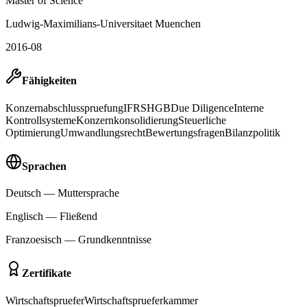
Master of Science
Ludwig-Maximilians-Universitaet Muenchen
2016-08
Fähigkeiten
Konzernabschlusspruefung
IFRS
HGB
Due Diligence
Interne
Kontrollsysteme
Konzernkonsolidierung
Steuerliche
Optimierung
Umwandlungsrecht
Bewertungsfragen
Bilanzpolitik
Sprachen
Deutsch
—
Muttersprache
Englisch
—
Fließend
Franzoesisch
—
Grundkenntnisse
Zertifikate
Wirtschaftspruefer
Wirtschaftsprueferkammer