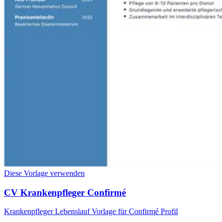
Diese Vorlage verwenden
CV Krankenpfleger Confirmé
Krankenpfleger Lebenslauf Vorlage für Confirmé Profil