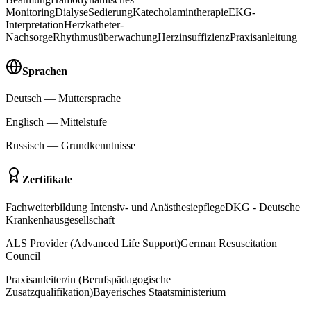
Monitoring
Dialyse
Sedierung
Katecholamintherapie
EKG-
Interpretation
Herzkatheter-
Nachsorge
Rhythmusüberwachung
Herzinsuffizienz
Praxisanleitung
Sprachen
Deutsch
—
Muttersprache
Englisch
—
Mittelstufe
Russisch
—
Grundkenntnisse
Zertifikate
Fachweiterbildung Intensiv- und Anästhesiepflege
DKG - Deutsche
Krankenhausgesellschaft
ALS Provider (Advanced Life Support)
German Resuscitation
Council
Praxisanleiter/in (Berufspädagogische
Zusatzqualifikation)
Bayerisches Staatsministerium