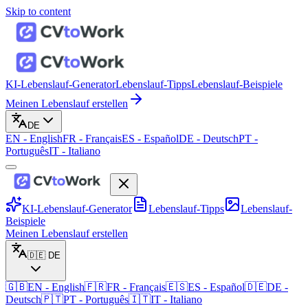
Skip to content
KI-Lebenslauf-Generator
Lebenslauf-Tipps
Lebenslauf-Beispiele
Meinen Lebenslauf erstellen
DE
EN
-
English
FR
-
Français
ES
-
Español
DE
-
Deutsch
PT
-
Português
IT
-
Italiano
KI-Lebenslauf-Generator
Lebenslauf-Tipps
Lebenslauf-
Beispiele
Meinen Lebenslauf erstellen
🇩🇪
DE
🇬🇧
EN
-
English
🇫🇷
FR
-
Français
🇪🇸
ES
-
Español
🇩🇪
DE
-
Deutsch
🇵🇹
PT
-
Português
🇮🇹
IT
-
Italiano