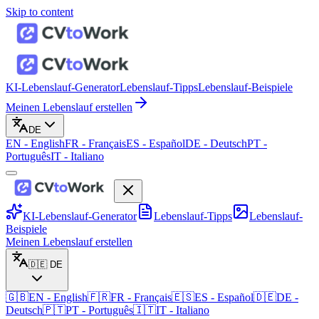
Skip to content
KI-Lebenslauf-Generator
Lebenslauf-Tipps
Lebenslauf-Beispiele
Meinen Lebenslauf erstellen
DE
EN
-
English
FR
-
Français
ES
-
Español
DE
-
Deutsch
PT
-
Português
IT
-
Italiano
KI-Lebenslauf-Generator
Lebenslauf-Tipps
Lebenslauf-
Beispiele
Meinen Lebenslauf erstellen
🇩🇪
DE
🇬🇧
EN
-
English
🇫🇷
FR
-
Français
🇪🇸
ES
-
Español
🇩🇪
DE
-
Deutsch
🇵🇹
PT
-
Português
🇮🇹
IT
-
Italiano