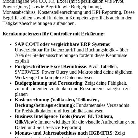
Modulangabe wie CO, FI), Excel (mit Spezifikation wie Pivot,
Power Query), sowie Begriffe wie Budgetplanung,
Monatsabschluss, Kostenstellenrechnung und KPI-Reporting. Diese
Begriffe sollten sowohl in deinem Kompetenzprofil als auch in den
Tätigkeitsbeschreibungen auftauchen.
Kernkompetenzen für Controller mit Erklärung:
SAP CO/FI oder vergleichbare ERP-Systeme
:
Unverzichtbar für Datenzugriff und Buchungslogik – über
70% der Stellenausschreibungen fordern diese Kenntnisse
explizit
Fortgeschrittene Excel-Kenntnisse
: Pivot-Tabellen,
SVERWEIS, Power Query und Makros sind deine täglichen
Werkzeuge für komplexe Datenanalysen
Budgetplanung und Forecasting
: Zeigt deine Fähigkeit,
zukunftsorientiert zu denken und Ressourcen strategisch zu
planen
Kostenrechnung (Vollkosten, Teilkosten,
Deckungsbeitragsrechnung)
: Fundamentales Verständnis
für Preiskalkulation und Rentabilitätsanalysen
Business Intelligence Tools (Power BI, Tableau,
QlikView)
: Immer wichtiger für die visuelle Aufbereitung von
Daten und Self-Service-Reporting
Monats- und Jahresabschluss nach HGB/IFRS
: Zeigt