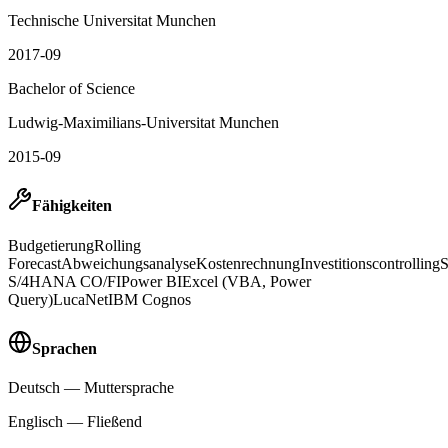
Technische Universitat Munchen
2017-09
Bachelor of Science
Ludwig-Maximilians-Universitat Munchen
2015-09
Fähigkeiten
Budgetierung
Rolling
Forecast
Abweichungsanalyse
Kostenrechnung
Investitionscontrolling
S/4HANA CO/FI
Power BI
Excel (VBA, Power
Query)
LucaNet
IBM Cognos
Sprachen
Deutsch
—
Muttersprache
Englisch
—
Fließend